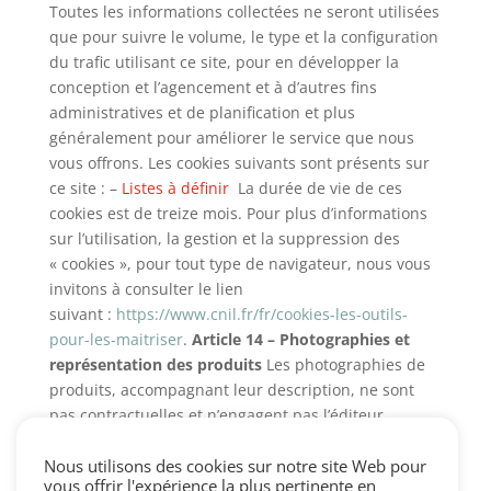
Toutes les informations collectées ne seront utilisées
que pour suivre le volume, le type et la configuration
du trafic utilisant ce site, pour en développer la
conception et l’agencement et à d’autres fins
administratives et de planification et plus
généralement pour améliorer le service que nous
vous offrons. Les cookies suivants sont présents sur
ce site : –
Listes à définir
La durée de vie de ces
cookies est de treize mois. Pour plus d’informations
sur l’utilisation, la gestion et la suppression des
« cookies », pour tout type de navigateur, nous vous
invitons à consulter le lien
suivant :
https://www.cnil.fr/fr/cookies-les-outils-
pour-les-maitriser
.
Article 14 – Photographies et
représentation des produits
Les photographies de
produits, accompagnant leur description, ne sont
pas contractuelles et n’engagent pas l’éditeur.
Pixabay.com
Article 15 – Loi applicable
Les
présentes conditions d’utilisation du site sont régies
Nous utilisons des cookies sur notre site Web pour
vous offrir l'expérience la plus pertinente en
par la loi française et soumises à la compétence des