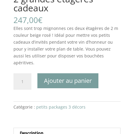
cadeaux
247,00
€
Elles sont trop mignonnes ces deux étagères de 2 m
couleur beige rosé ! Idéal pour mettre vos petits
cadeaux d’invités pendant votre vin d’honneur ou
pour y installer votre plan de table. Vous pouvez
aussi les utiliser pour disposer vos bouchées
apéritives.
quantité
Ajouter au panier
de
2
grandes
étagères
Catégorie :
petits packages 3 décors
cadeaux
Description