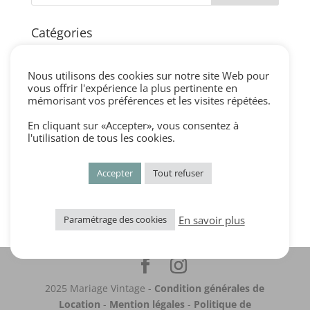
Catégories
blog
centre de table vintage
Nous utilisons des cookies sur notre site Web pour
vous offrir l'expérience la plus pertinente en
cérémonie laique vintage
mémorisant vos préférences et les visites répétées.
cocktail et vin d'honneur vintage
En cliquant sur «Accepter», vous consentez à
Décorations vintage
l'utilisation de tous les cookies.
dress code mariage vintage
Accepter
Tout refuser
Non classé
Portfolio
En savoir plus
Paramétrage des cookies
2025 Mariage Vintage -
Condition générales de
Location
-
Mention légales
-
Politique de