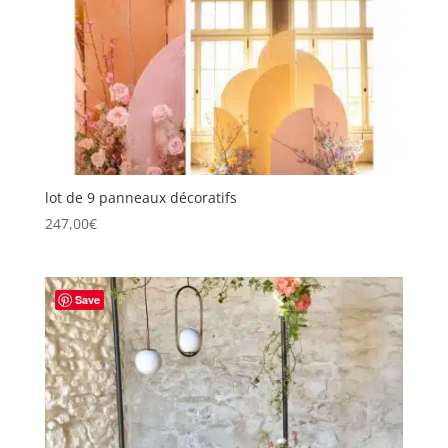
lot de 9 panneaux décoratifs
247,00
€
Save