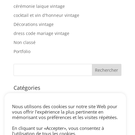
cérémonie laique vintage
cocktail et vin d'honneur vintage
Décorations vintage
dress code mariage vintage
Non classé
Portfolio
Catégories
blog
centre de table vintage
Nous utilisons des cookies sur notre site Web pour
vous offrir l'expérience la plus pertinente en
cérémonie laique vintage
mémorisant vos préférences et les visites répétées.
cocktail et vin d'honneur vintage
En cliquant sur «Accepter», vous consentez à
Décorations vintage
l'utilisation de tous les cookies.