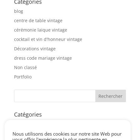
Catégories
blog
centre de table vintage
cérémonie laique vintage
cocktail et vin d'honneur vintage
Décorations vintage
dress code mariage vintage
Non classé
Portfolio
Catégories
blog
centre de table vintage
Nous utilisons des cookies sur notre site Web pour
vous offrir l'expérience la plus pertinente en