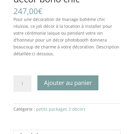
247,00
€
Pour une décoration de mariage bohème chic
réussie, ce joli décor à la location à installer pour
votre cérémonie laïque ou pendant votre vin
d’honneur pour un décor photobooth donnera
beaucoup de charme à votre décoration. Description
détaillée ci dessous.
quantité
Ajouter au panier
de
décor
boho
chic
Catégorie :
petits packages 3 décors