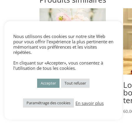
Nous utilisons des cookies sur notre site Web
pour vous offrir l'expérience la plus pertinente en
mémorisant vos préférences et les visites
répétées.
En cliquant sur «Accepter», vous consentez à
l'utilisation de tous les cookies.
lot de 30 vases
Lo
Accepter
Tout refuser
nude et terracotta
bo
te
En savoir plus
Paramétrage des cookies
150,00
€
60,0