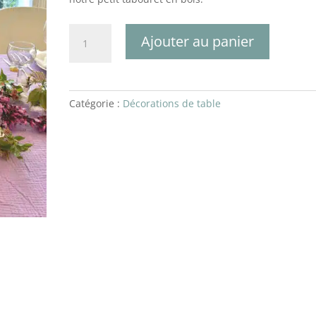
quantité
Ajouter au panier
de
lot
de
30
Catégorie :
Décorations de table
dames
jeannes