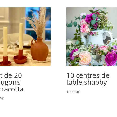
t de 20
10 centres de
ugoirs
table shabby
rracotta
100,00
€
0
€