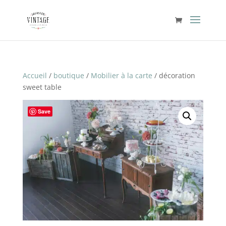
Accueil
/
boutique
/
Mobilier à la carte
/ décoration
sweet table
Save