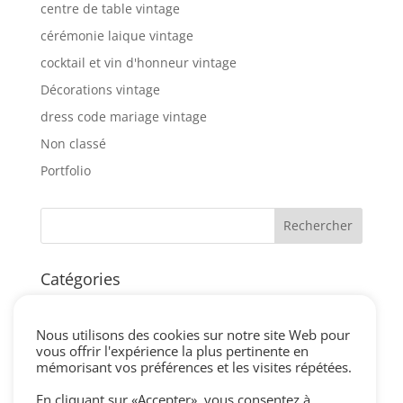
centre de table vintage
cérémonie laique vintage
cocktail et vin d'honneur vintage
Décorations vintage
dress code mariage vintage
Non classé
Portfolio
Catégories
blog
centre de table vintage
Nous utilisons des cookies sur notre site Web pour
vous offrir l'expérience la plus pertinente en
cérémonie laique vintage
mémorisant vos préférences et les visites répétées.
cocktail et vin d'honneur vintage
En cliquant sur «Accepter», vous consentez à