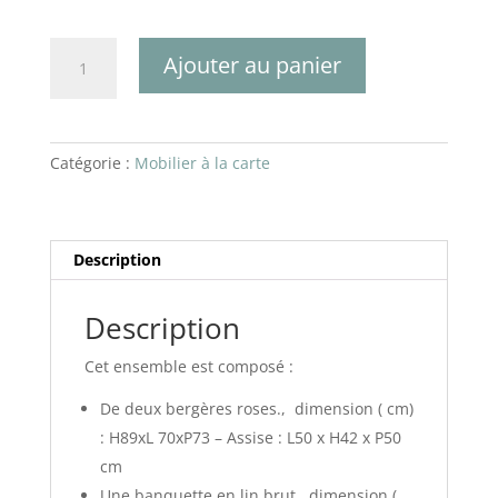
quantité
Ajouter au panier
de
Le
salon
shabby
Catégorie :
Mobilier à la carte
chic
Description
Description
Cet ensemble est composé :
De deux bergères roses., dimension ( cm)
: H89xL 70xP73 – Assise : L50 x H42 x P50
cm
Une banquette en lin brut . dimension (