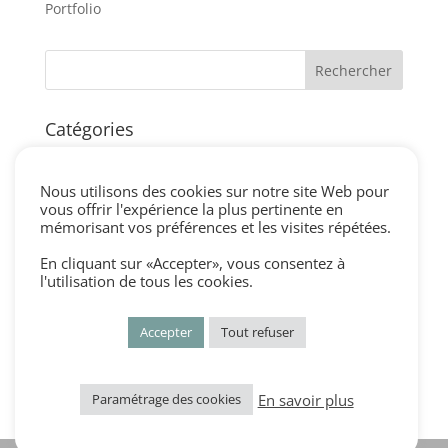
Portfolio
Catégories
blog
centre de table vintage
Nous utilisons des cookies sur notre site Web pour
vous offrir l'expérience la plus pertinente en
cérémonie laique vintage
mémorisant vos préférences et les visites répétées.
cocktail et vin d'honneur vintage
En cliquant sur «Accepter», vous consentez à
Décorations vintage
l'utilisation de tous les cookies.
dress code mariage vintage
Accepter
Tout refuser
Non classé
Portfolio
En savoir plus
Paramétrage des cookies