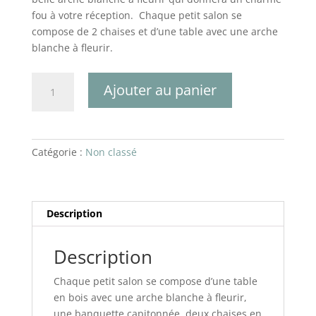
fou à votre réception. Chaque petit salon se
compose de 2 chaises et d’une table avec une arche
blanche à fleurir.
quantité
Ajouter au panier
de
lot
de
4
Catégorie :
Non classé
salons
campagne
chic
Description
Description
Chaque petit salon se compose d’une table
en bois avec une arche blanche à fleurir,
une banquette capitonnée, deux chaises en