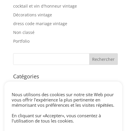
cocktail et vin d'honneur vintage
Décorations vintage
dress code mariage vintage
Non classé
Portfolio
Catégories
blog
centre de table vintage
Nous utilisons des cookies sur notre site Web pour
vous offrir l'expérience la plus pertinente en
cérémonie laique vintage
mémorisant vos préférences et les visites répétées.
cocktail et vin d'honneur vintage
En cliquant sur «Accepter», vous consentez à
Décorations vintage
l'utilisation de tous les cookies.
dress code mariage vintage