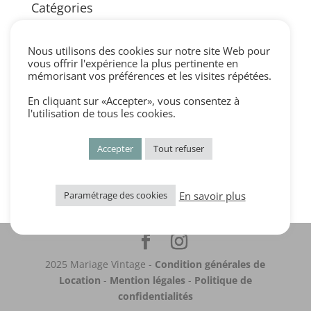
Catégories
blog
centre de table vintage
Nous utilisons des cookies sur notre site Web pour
vous offrir l'expérience la plus pertinente en
cérémonie laique vintage
mémorisant vos préférences et les visites répétées.
cocktail et vin d'honneur vintage
En cliquant sur «Accepter», vous consentez à
Décorations vintage
l'utilisation de tous les cookies.
dress code mariage vintage
Accepter
Tout refuser
Non classé
Portfolio
En savoir plus
Paramétrage des cookies
2025 Mariage Vintage -
Condition générales de
Location
-
Mention légales
-
Politique de
confidentialités