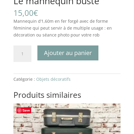
Le mannequin buste
15,00
€
Mannequin d’1,60m en fer forgé avec de forme
féminine qui peut servir à de multiple usage : en
décoration ou séance photo pour votre rob
quantité
Ajouter au panier
de
Le
mannequin
buste
Catégorie :
Objets décoratifs
Produits similaires
Save