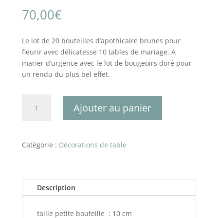
70,00
€
Le lot de 20 bouteilles d’apothicaire brunes pour
fleurir avec délicatesse 10 tables de mariage. A
marier d’urgence avec le lot de bougeoirs doré pour
un rendu du plus bel effet.
quantité
Ajouter au panier
de
Lot
de
20
Catégorie :
Décorations de table
bouteilles
apothicaire
Description
taille petite bouteille : 10 cm