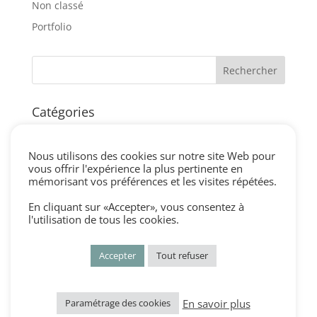
Non classé
Portfolio
Catégories
blog
centre de table vintage
Nous utilisons des cookies sur notre site Web pour
vous offrir l'expérience la plus pertinente en
cérémonie laique vintage
mémorisant vos préférences et les visites répétées.
cocktail et vin d'honneur vintage
En cliquant sur «Accepter», vous consentez à
Décorations vintage
l'utilisation de tous les cookies.
dress code mariage vintage
Accepter
Tout refuser
Non classé
Portfolio
En savoir plus
Paramétrage des cookies