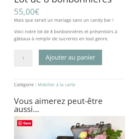
55,00
€
Mais que serait un mariage sans un candy bar !
Voici notre lot de 8 bonbonnières et présentoirs à
gâteaux à remplir de sucreries en tout genre.
quantité
Ajouter au panier
de
Lot
de
8
Catégorie :
Mobilier à la carte
bonbonnières
Vous aimerez peut-être
aussi…
Save