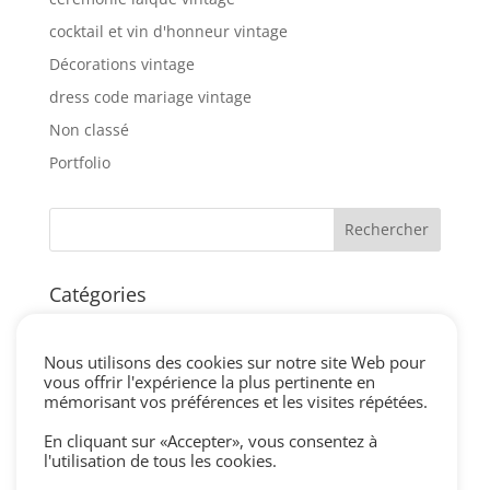
cocktail et vin d'honneur vintage
Décorations vintage
dress code mariage vintage
Non classé
Portfolio
Catégories
blog
centre de table vintage
Nous utilisons des cookies sur notre site Web pour
vous offrir l'expérience la plus pertinente en
cérémonie laique vintage
mémorisant vos préférences et les visites répétées.
cocktail et vin d'honneur vintage
En cliquant sur «Accepter», vous consentez à
Décorations vintage
l'utilisation de tous les cookies.