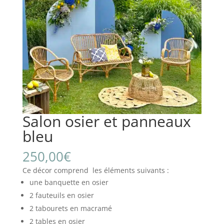
Salon osier et panneaux
bleu
250,00
€
Ce décor comprend les éléments suivants :
une banquette en osier
2 fauteuils en osier
2 tabourets en macramé
2 tables en osier