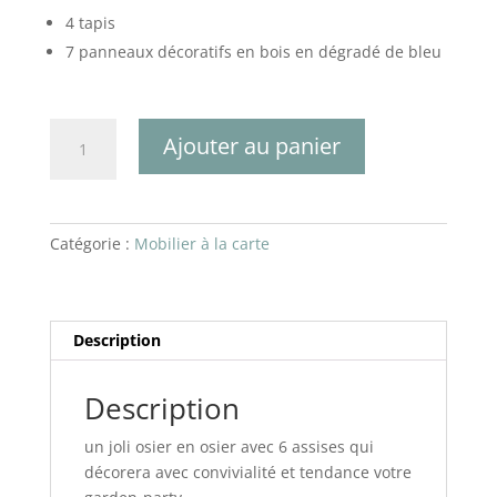
4 tapis
7 panneaux décoratifs en bois en dégradé de bleu
quantité
Ajouter au panier
de
Salon
osier
et
Catégorie :
Mobilier à la carte
panneaux
bleu
Description
Description
un joli osier en osier avec 6 assises qui
décorera avec convivialité et tendance votre